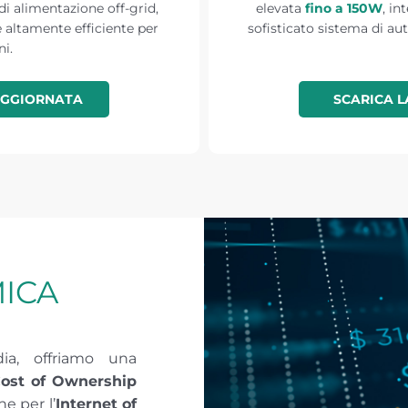
i alimentazione off-grid,
elevata
fino a 150W
, in
 altamente efficiente per
sofisticato sistema di a
ni.
AGGIORNATA
SCARICA 
ICA
dia, offriamo una
Cost of Ownership
ne per l’
Internet of