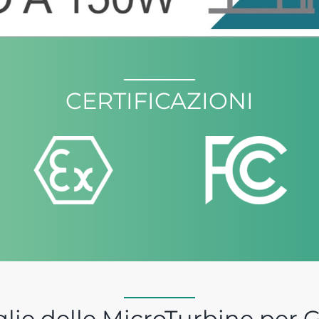
CERTIFICAZIONI
glie delle MicroTurbine per 