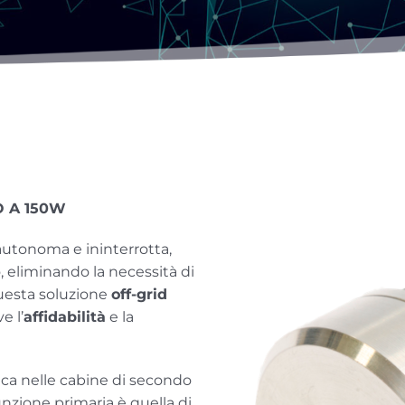
 A 150W
 autonoma e ininterrotta,
o, eliminando la necessità di
Questa soluzione
off-grid
e l’
affidabilità
e la
pica nelle cabine di secondo
funzione primaria è quella di