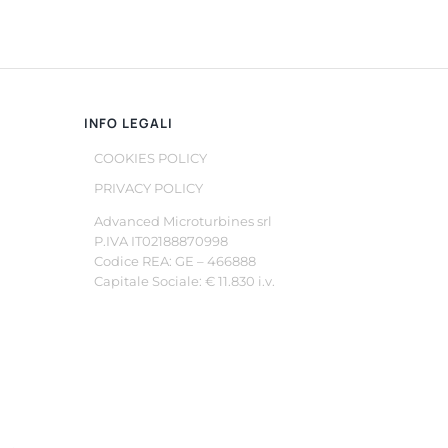
INFO LEGALI
COOKIES POLICY
PRIVACY POLICY
Advanced Microturbines srl
P.IVA IT02188870998
Codice REA: GE – 466888
Capitale Sociale: € 11.830 i.v.