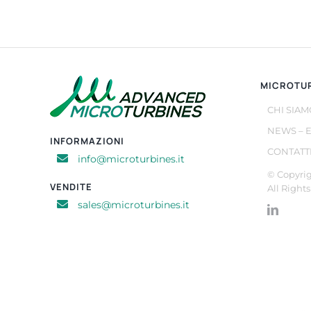
MICROTU
CHI SIAM
NEWS – 
INFORMAZIONI
CONTATT
info@microturbines.it
© Copyrig
VENDITE
All Right
sales@microturbines.it