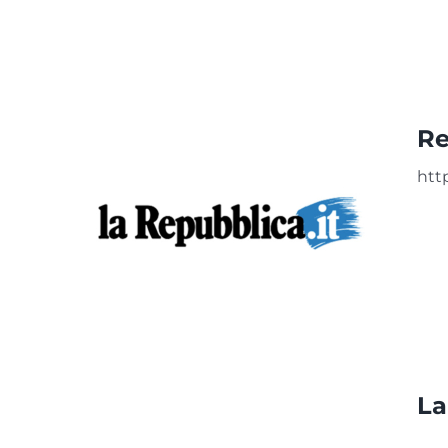
Re
htt
La