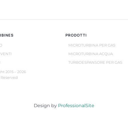
RBINES
PRODOTTI
O
MICROTURBINA PER GAS
EVENTI
MICROTURBINA ACQUA
I
TURBOESPANSORE PER GAS
ht 2015 –
2026
s Reserved
Design by
ProfessionalSite