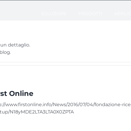
SOLUZIONI
PRODOTTI
APPLIC
un dettaglio.
blog.
rst Online
p://www.firstonline.info/News/2016/07/04/fondazione-rice
rtup/N18yMDE2LTA3LTA0X0ZPTA