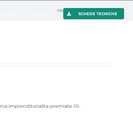
Home
»
Archivi per admin
AZIONI
CONTATTI
SCHEDE TECNICHE
rca-imprenditorialita-premiate-10-