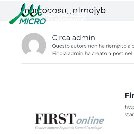
Salta
marcocasu_ptrnojyb
al
contenuto
Circa
admin
Questo autore non ha riempito alc
Finora admin ha creato 4 post nel 
Fi
htt
sta