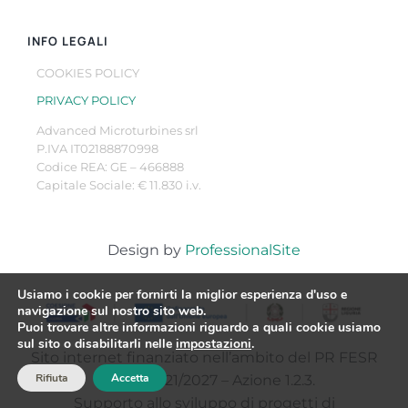
INFO LEGALI
COOKIES POLICY
PRIVACY POLICY
Advanced Microturbines srl
P.IVA IT02188870998
Codice REA: GE – 466888
Capitale Sociale: € 11.830 i.v.
Design by
ProfessionalSite
Usiamo i cookie per fornirti la miglior esperienza d'uso e
navigazione sul nostro sito web.
Puoi trovare altre informazioni riguardo a quali cookie usiamo
sul sito o disabilitarli nelle
impostazioni
.
Sito internet finanziato nell’ambito del PR FESR
Rifiuta
Accetta
Liguria 2021/2027 – Azione 1.2.3.
Supporto allo sviluppo di progetti di