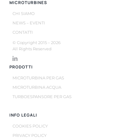
MICROTURBINES
CHI SIAMO
NEWS – EVENTI
CONTATTI
© Copyright 2015 –
2026
All Rights Reserved
PRODOTTI
MICROTURBINA PER GAS
MICROTURBINA ACQUA
TURBOESPANSORE PER GAS
INFO LEGALI
COOKIES POLICY
PRIVACY POLICY