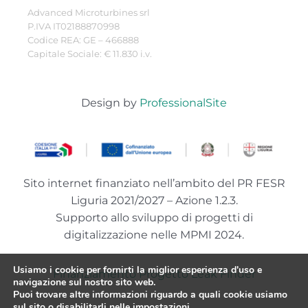
Advanced Microturbines srl
P.IVA IT02188870998
Codice REA: GE – 466888
Capitale Sociale: € 11.830 i.v.
Design by
ProfessionalSite
Sito internet finanziato nell’ambito del PR FESR
Liguria 2021/2027 – Azione 1.2.3.
Supporto allo sviluppo di progetti di
digitalizzazione nelle MPMI 2024.
Usiamo i cookie per fornirti la miglior esperienza d'uso e
Finanziamento Progetto Leak Finder
navigazione sul nostro sito web.
Puoi trovare altre informazioni riguardo a quali cookie usiamo
sul sito o disabilitarli nelle
impostazioni
.